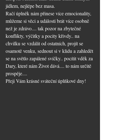
jídlem, nejlépe bez masa.
Račí úplněk nám přinese více emocionality, 
můžeme si věci a události brát více osobně 
než je zdrávo.... tak pozor na zbytečné 
konflikty, výčitky a pocity křivdy.. na 
chvilku se vzdálit od ostatních, projít se 
osamotě venku, sednout si v klidu a zahledět 
se na světlo zapálené svíčky.. pocítit vděk za 
Dary, které nám Život dává.... to nám určitě 
prospěje....
Přeji Vám krásné sváteční úplňkové dny! 