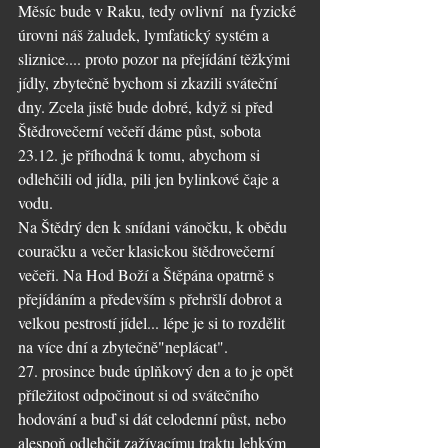
Měsíc bude v Raku, tedy ovlivní  na fyzické 
úrovni náš žaludek, lymfatický systém a 
sliznice.... proto pozor na přejídání těžkými 
jídly, zbytečně bychom si zkazili sváteční 
dny. Zcela jistě bude dobré, když si před 
Štědrovečerní večeří dáme půst, sobota 
23.12. je příhodná k tomu, abychom si 
odlehčili od jídla, pili jen bylinkové čaje a 
vodu. 
Na Štědrý den k snídani vánočku, k obědu 
couračku a večer klasickou štědrovečerní 
večeři. Na Hod Boží a Štěpána opatrně s 
přejídáním a především s přehršlí dobrot a 
velkou pestrostí jídel... lépe je si to rozdělit 
na více dní a zbytečně"neplácat".
27. prosince bude úplňkový den a to je opět 
příležitost odpočinout si od svátečního 
hodování a buď si dát celodenní půst, nebo 
alespoň odlehčit zažívacímu traktu lehkým 