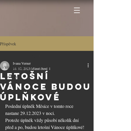
Příspěvek
Všechny příspěvky
Ivana Verner
Všechny příspěvky
16. 12. 2023
Minut čtení: 1
Letošní
Recepty
Vánoce budou
úplňkové
Poslední úplněk Měsíce v tomto roce 
nastane 29.12.2023 v noci.
Protože úplněk vždy působí několik dní 
před a po, budou letošní Vánoce úplňkové!