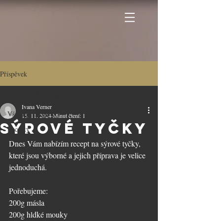
Příspěvek
Všechny příspěvky
Ivana Verner
Všechny příspěvky
15. 11. 2024
Minut čtení: 1
Sýrové tyčky
Recepty
Dnes Vám nabízím recept na sýrové tyčky, 
které jsou výborné a jejich příprava je velice 
jednoduchá.
Pořebujeme:
200g másla
200g hldké mouky