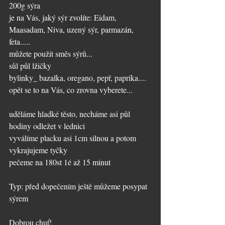
200g sýra
je na Vás, jaký sýr zvolíte: Eidam, 
Maasadam, Niva, uzený sýr, parmazán, 
feta.....
můžete použít směs sýrů...
sůl půl lžičky
bylinky_ bazalka, oregano, pepř, paprika.... 
opět se to na Vás, co zrovna vyberete...
uděláme hladké těsto, necháme asi půl 
hodiny odležet v lednici
vyválíme placku asi 1cm silnou a potom 
vykrajujeme tyčky
pečeme na 180st 1é až 15 minut
Typ: před dopečením ještě můžeme posypat 
sýrem
Dobrou chuť!