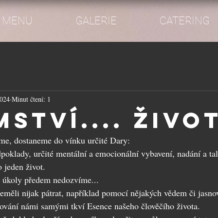
MENU
GALERIE
CATERING
2024
Minut čtení: 1
ství.... život
me, dostaneme do vínku určité Dary:
poklady, určité mentální a emocionální vybavení, nadání a tale
o jeden život.
ty úkoly předem nedozvíme...
eměli nijak pátrat, například pomocí nějakých vědem či jasnov
lování námi samými tkví Esence našeho člověčího života.