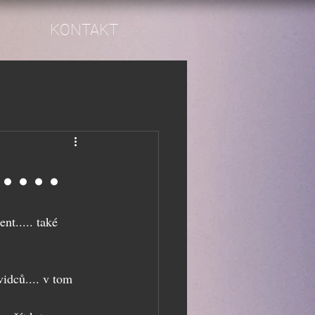
KONTAKT
....
nt..... také 
idců.... v tom 