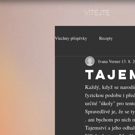
VÍTEJTE
Všechny příspěvky
Recepty
Ivana Verner
13. 8. 
Tajem
Každý, když se narodí
fyzickou podobu i před
určité "úkoly" pro tent
Spravedlivé je, že se 
. ani bychom po nich n
Tajemství a jeho odha