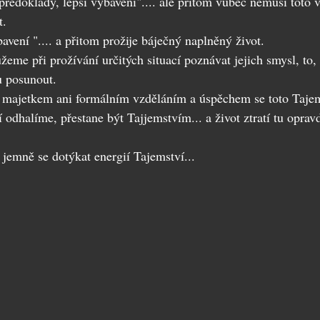
předoklady, lepší vybavení".... ale přitom vůbec nemusí toto 
t.
avení ".... a přitom prožije báječný naplněný život.
ůžeme při prožívání určitých situací poznávat jejich smysl, to
 posunout.
i, majetkem ani formálním vzděláním a úspěchem se toto Tajem
í odhalíme, přestane být Tajjemstvím... a život ztratí tu oprav
 jemně se dotýkat energií Tajemství...