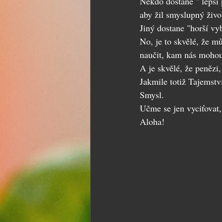
Někdo dostane " lepší 
aby žil smyslupný živo
Jiný dostane "horší vyb
No, je to skvělé, že m
naučit, kam nás mohou
A je skvělé, že peněz
Jakmile totiž Tajemstv
Smysl.
Učme se jen vyciťovat,
Aloha!