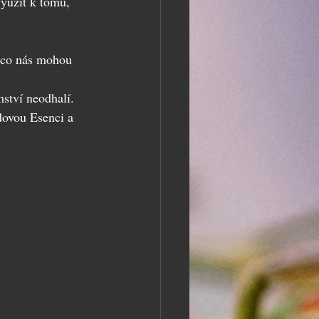
využít k tomu, 
, co nás mohou 
ství neodhalí.
dovou Esenci a 