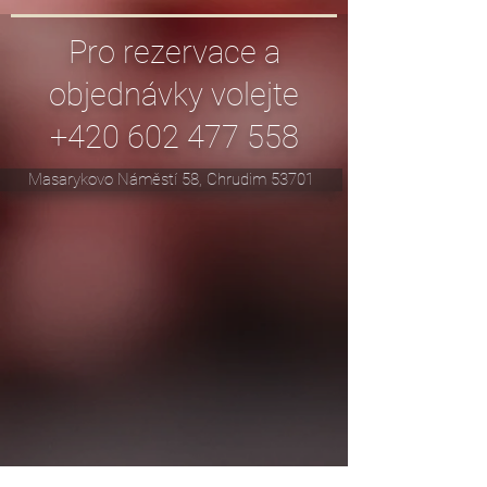
Pro rezervace a
objednávky volejte
+420 602 477 558
Masarykovo Náměstí 58, Chrudim 53701