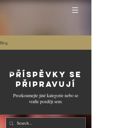
Blog
Recepty
Všechny
příspěvky
Příspěvky se
Recepty
připravují
Prozkoumejte jiné kategorie nebo se
vraťte později sem.