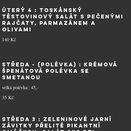
ÚTERÝ 4 : Toskánský
těstovinový salát s pečenými
rajčaty, parmazánem a
olivami
140 Kč
STŘEDA - (polévka) : Krémová
špenátová polévka se
smetanou
velká polévka : 45,-
35 Kč
STŘEDA 3 : Zeleninové jarní
závitky přelité pikantní