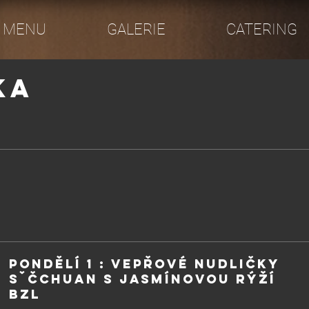
MENU
GALERIE
CATERING
ka
PONDĚLÍ 1 : Vepřové nudličky
Sˇčchuan s jasmínovou rýží
BZL