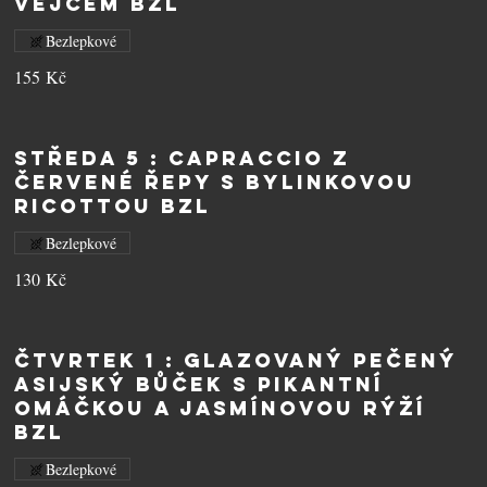
vejcem BZL
Bezlepkové
155 Kč
STŘEDA 5 : Capraccio z
červené řepy s bylinkovou
ricottou BZL
Bezlepkové
130 Kč
ČTVRTEK 1 : Glazovaný pečený
asijský bůček s pikantní
omáčkou a jasmínovou rýží
BZL
Bezlepkové