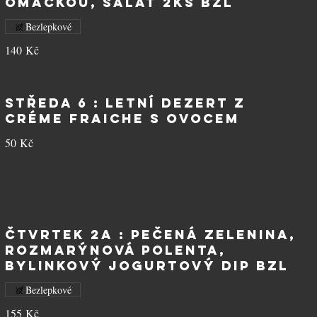
omáčkou, salát 2ks BZL
Bezlepkové
140 Kč
STŘEDA 6 : Letní dezert z
créme fraiche s ovocem
50 Kč
ČTVRTEK 2A : Pečená zelenina,
rozmarýnová polenta,
bylinkový jogurtový dip BZL
Bezlepkové
155 Kč