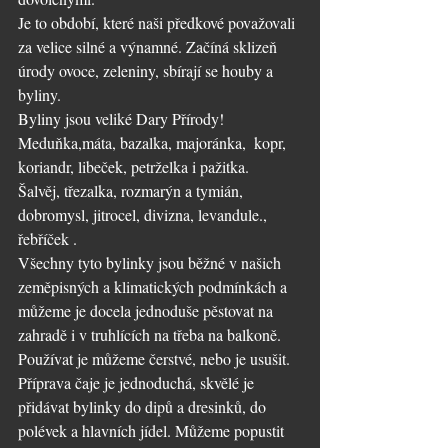
Je to období, které naši předkové považovali 
za velice silné a výnamné. Začíná sklizeň 
úrody ovoce, zeleniny, sbírají se houby a 
byliny.
Byliny jsou veliké Dary Přírody!
Meduňka,máta, bazalka, majoránka,  kopr, 
koriandr, libeček, petrželka i pažitka. 
Šalvěj, třezalka, rozmarýn a tymián, 
dobromysl, jitrocel, divizna, levandule., 
řebříček .
Všechny tyto bylinky jsou běžné v našich 
zeměpisných a klimatických podmínkách a 
můžeme je docela jednoduše pěstovat na 
zahradě i v truhlících na třeba na balkoně.
Používat je můžeme čerstvé, nebo je usušit. 
Příprava čaje je jednoduchá, skvělé je 
přidávat bylinky do dipů a dresinků, do 
polévek a hlavních jídel. Můžeme popustit 