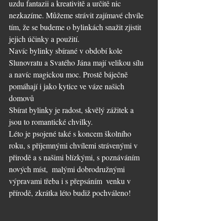
uzdu fantazii a kreativitě a určitě nic 
nezkazíme. Můžeme strávit zajímavé chvíle 
tím, že se budeme o bylinkách snažit zjistit 
jejich účinky a použití.
Navíc bylinky sbírané v období kole 
Slunovratu a Svatého Jána mají velikou sílu 
a navíc magickou moc. Prostě báječně 
pomáhají i jako kytice ve váze našich 
domovů
Sbírat bylinky je radost, skvělý zážitek a 
jsou to romantické chvilky.
Léto je psojené také s koncem školního 
roku, s příjemnými chvílemi strávenými v 
přirodě a s našimi blízkými, s poznáváním 
nových míst,  malými dobrodružnými 
výpravami třeba i s přepsáním  venku v 
přírodě, zkrátka léto budiž pochváleno!