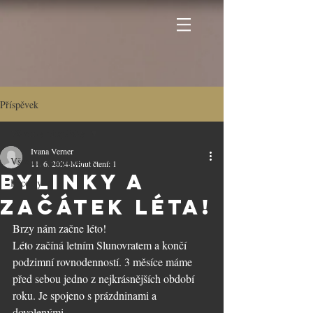
Příspěvek
Všechny příspěvky
Ivana Verner
Všechny příspěvky
11. 6. 2024
Minut čtení: 1
Bylinky a
Recepty
začátek léta!
Brzy nám začne léto! 
Léto začíná letním Slunovratem a končí 
podzimní rovnodenností. 3 měsíce máme 
před sebou jedno z nejkrásnějších období 
roku. Je spojeno s prázdninami a 
dovolenými.