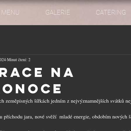
MENU
GALERIE
CATERING
2024
Minut čtení: 2
irace na
konoce
ch zeměpisných šířkách jedním z nejvýznamnějších svátků nej
u příchodu jara, nové svěží  mladé energie, obdobím nových š