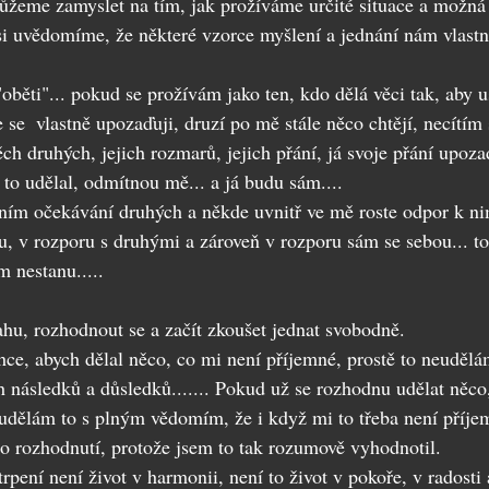
ůžeme zamyslet na tím, jak prožíváme určité situace a možná 
si uvědomíme, že některé vzorce myšlení a jednání nám vlastně
"oběti"... pokud se prožívám jako ten, kdo dělá věci tak, aby u
e se  vlastně upozaďuji, druzí po mě stále něco chtějí, necítím
těch druhých, jejich rozmarů, jejich přání, já svoje přání upozaď
 to udělal, odmítnou mě... a já budu sám.... 
ním očekávání druhých a někde uvnitř ve mě roste odpor k nim
, v rozporu s druhými a zároveň v rozporu sám se sebou... to
ím nestanu.....
hu, rozhodnout se a začít zkoušet jednat svobodně.
ce, abych dělal něco, co mi není příjemné, prostě to neudělá
 následků a důsledků....... Pokud už se rozhodnu udělat něco
udělám to s plným vědomím, že i když mi to třeba není příje
ho rozhodnutí, protože jsem to tak rozumově vyhodnotil.
utrpení není život v harmonii, není to život v pokoře, v radosti 