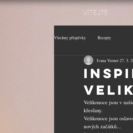
VÍTEJTE
Všechny příspěvky
Recepty
Ivana Verner
27. 3. 
Insp
Veli
Velikonoce jsou v naši
křesťany. 
Velikonoce jsou oslavo
nových začátků...