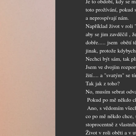
Je to období, kdy se m
toto prožívání, pokud 
a neprospívají nám.
Například život v roli 
aby se jim zavděčil , ž
dobře..... jsem  obětí 
jinak, protože kdybych
Nechci být sám, tak pl
Jsem ve dvojím rozporu
žití.... a "svatým" se t
Tak jak z toho?
No, musím sebrat odva
 Pokud po mě někdo ch
 Ano, s vědomím všech
co po mě někdo chce, 
stoprocentně z vlastní
Život v roli oběti a v 