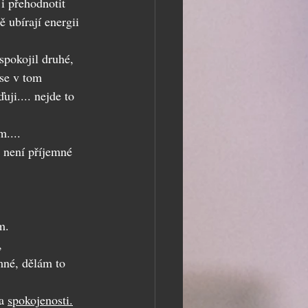
i přehodnotit 
 ubírají energii 
spokojil druhé, 
 se v tom 
uji.... nejde to 
.... 
 není příjemné 
m. 
, 
mné, dělám to 
a 
spokojenosti.