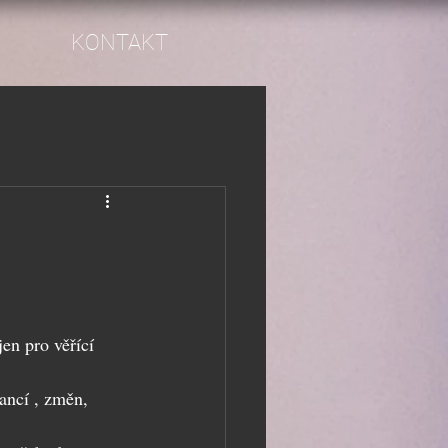
KONTAKT
en pro věřící 
ancí , změn, 