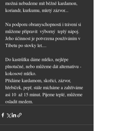
možná nebudeme mít běžně kardamon, 
koriandr, kurkumu, mletý zázvor...
Na podporu obranyschopnosti i trávení si 
můžeme připravit  výborný  teplý nápoj. 
Jeho účinnost je potvrzena používáním v 
Tibetu po stovky let....
Do kastrůlku dáme mléko, nejlépe 
plnotučné, nebo můžeme dát alternativu - 
kokosové mléko.
Přidáme kardamom, skořici, zázvor, 
hřebíček, pepř, stále mícháme a zahříváme 
asi 10  až 15 minut. Pijeme teplé, můžeme 
osladit medem.