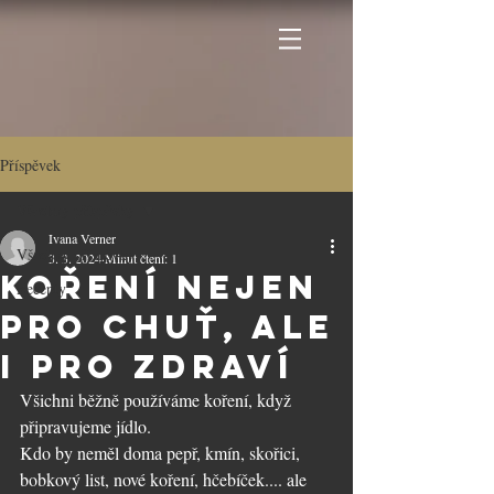
Příspěvek
Všechny příspěvky
Ivana Verner
Všechny příspěvky
3. 3. 2024
Minut čtení: 1
Koření nejen
Recepty
pro chuť, ale
i pro zdraví
Všichni běžně používáme koření, když 
připravujeme jídlo.
Kdo by neměl doma pepř, kmín, skořici, 
bobkový list, nové koření, hčebíček.... ale 