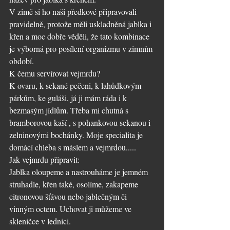
V zimě si ho naši předkové připravovali 
pravidelně, protože měli uskladněná jablka i 
křen a moc dobře věděli, že tato kombinace 
je výborná pro posílení organizmu v zimním 
období.
K čemu servírovat vejmrdu?
K ovaru, k sekané pečeni, k lahůdkovým 
párkům, ke guláši, já ji mám ráda i k 
bezmasým jídlům. Třeba mi chutná s 
bramborovou kaší , s pohankovou sekanou i 
zelninovými bochánky. Moje specialita je 
domácí chleba s máslem a vejmrdou.....
Jak vejmrdu připravit:
Jablka oloupeme a nastrouháme je jemném 
struhadle, křen také, osolíme, zakapeme 
citronovou šťávou nebo jablečným či 
vinným octem. Uchovat ji můžeme ve 
skleničce v lednici.